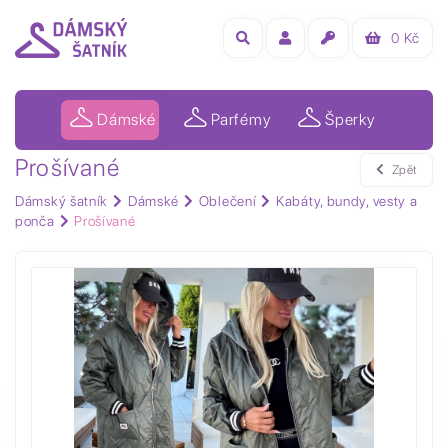
0
Kč
Dámské
Parfémy
Šperky
Prošívané
Zpět
Dámský šatník
Dámské
Oblečení
Kabáty, bundy, vesty a
ponča
Prošívané