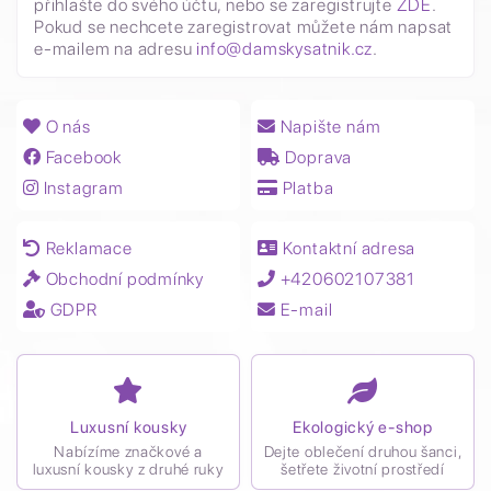
přihlašte do svého účtu, nebo se zaregistrujte
ZDE
.
Pokud se nechcete zaregistrovat můžete nám napsat
e-mailem na adresu
info@damskysatnik.cz
.
O nás
Napište nám
Facebook
Doprava
Instagram
Platba
Reklamace
Kontaktní adresa
Obchodní podmínky
+420602107381
GDPR
E-mail
Luxusní kousky
Ekologický e-shop
Nabízíme značkové a
Dejte oblečení druhou šanci,
luxusní kousky z druhé ruky
šetřete životní prostředí