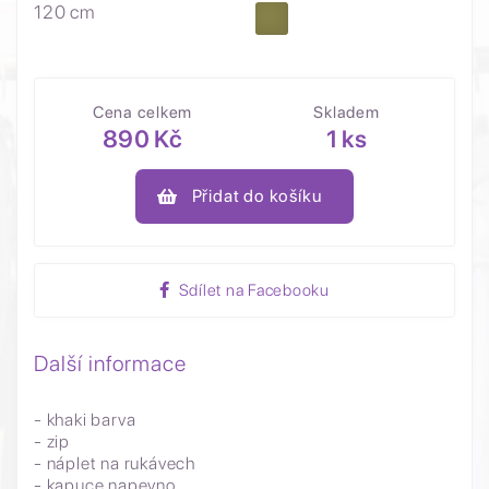
120 cm
Cena celkem
Skladem
890 Kč
1 ks
Přidat do košíku
Sdílet na Facebooku
Další informace
- khaki barva
- zip
- náplet na rukávech
- kapuce napevno