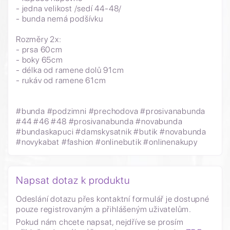
- jedna velikost /sedí 44-48/
- bunda nemá podšívku
Rozměry 2x:
- prsa 60cm
- boky 65cm
- délka od ramene dolů 91cm
- rukáv od ramene 61cm
#bunda #podzimni #prechodova #prosivanabunda
#44 #46 #48 #prosivanabunda #novabunda
#bundaskapuci #damskysatnik #butik #novabunda
#novykabat #fashion #onlinebutik #onlinenakupy
Napsat dotaz k produktu
Odeslání dotazu přes kontaktní formulář je dostupné
pouze registrovaným a přihlášeným uživatelům.
Pokud nám chcete napsat, nejdříve se prosím