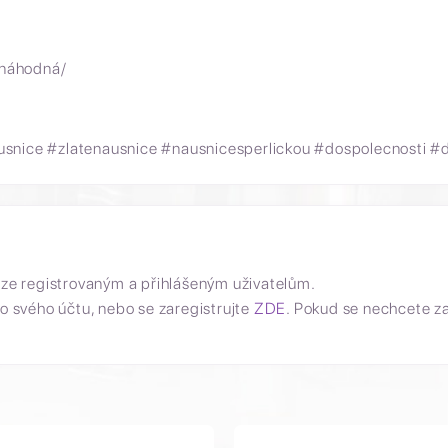
 náhodná/
snice #zlatenausnice #nausnicesperlickou #dospolecnosti #d
uze registrovaným a přihlášeným uživatelům.
o svého účtu, nebo se zaregistrujte
ZDE
. Pokud se nechcete z