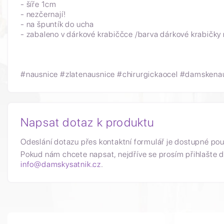
- šíře 1cm
- nezčernají!
- na špuntík do ucha
- zabaleno v dárkové krabiččce /barva dárkové krabičky
#nausnice #zlatenausnice #chirurgickaocel #damskenau
Napsat dotaz k produktu
Odeslání dotazu přes kontaktní formulář je dostupné po
Pokud nám chcete napsat, nejdříve se prosím přihlašte d
info@damskysatnik.cz
.