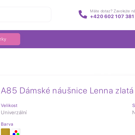
Máte dotaz? Zavolejte n
+420 602 107 381
rky
A85 Dámské náušnice Lenna zlatá
Velikost
S
Univerzální
N
Barva