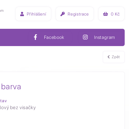
ám
Přihlášení
Registrace
0
Kč
Facebook
Instagram
Zpět
 barva
tav
ový bez visačky