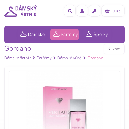
0
Kč
Dámské
Parfémy
Šperky
Gordano
Zpět
Dámský šatník
Parfémy
Dámské vůně
Gordano