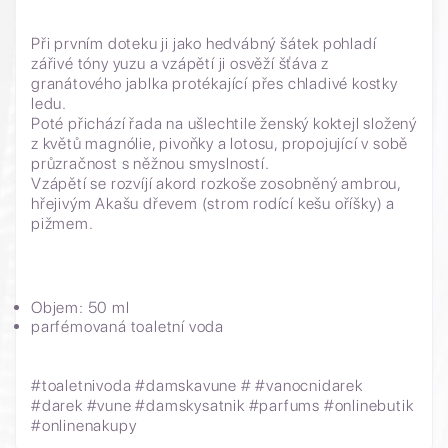
Při prvním doteku ji jako hedvábný šátek pohladí
zářivé tóny yuzu a vzápětí ji osvěží šťáva z
granátového jablka protékající přes chladivé kostky
ledu.
Poté přichází řada na ušlechtile ženský koktejl složený
z květů magnólie, pivoňky a lotosu, propojující v sobě
průzračnost s něžnou smyslností.
Vzápětí se rozvíjí akord rozkoše zosobněný ambrou,
hřejivým Akašu dřevem (strom rodící kešu oříšky) a
pižmem.
Objem: 50 ml
parfémovaná toaletní voda
#toaletnivoda #damskavune # #vanocnidarek
#darek #vune #damskysatnik #parfums #onlinebutik
#onlinenakupy