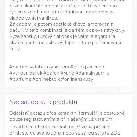
Sì vás okamžitě ohromí vzrušujícími tóny černého
rybízu v kombinaci s mandarinkou, následovány
sladce vonící vanilkou.
Základem je potom exotické dřevo, ambroxan a
pačuli. V této kombinaci je parfém doslova návykový.
Ryze ženský, růžový flakónek je velmi elegantní a
skvěle podtrhne celkový dojem z této parfémované
vody.
#parfem #dubajskyparfem #dubajskavune
#vanocnidarek #darek #vune #damskysatnik
#parfums #onlinebutik #onlinenakupy
Napsat dotaz k produktu
Odeslání dotazu přes kontaktní formulář je dostupné
pouze registrovaným a přihlášeným uživatelům.
Pokud nám chcete napsat, nejdříve se prosím
přihlašte do svého účtu, nebo se zaregistrujte
ZDE
.