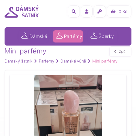
0
Kč
Dámské
Parfémy
Šperky
Mini parfémy
Zpět
Dámský šatník
Parfémy
Dámské vůně
Mini parfémy