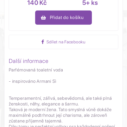
140 Kč
5+ ks
Přidat do košíku
Sdílet na Facebooku
Další informace
Parfémovaná toaletní voda
- inspirováno Armani Sì
Temperamentní, zářivá, sebevědomá, ale také plná
ženskosti, něhy, elegance a šarmu.
Taková je moderní žena. Tato smyslná vůně dokáže
maximálně podtrhnout její charisma, ale zároveň
zůstane příjemně tajemná.
Díky tomu je perfektní volbou pro každodenní nošení.