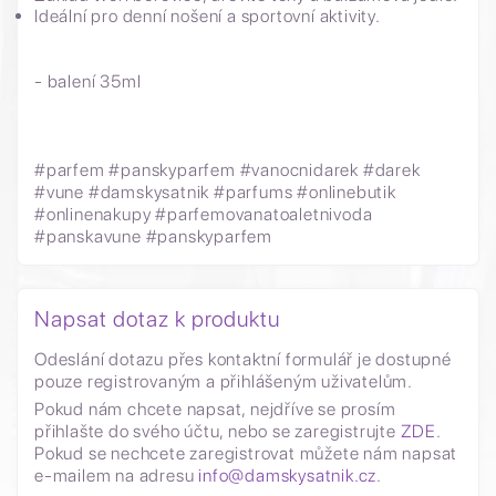
Ideální pro denní nošení a sportovní aktivity.
- balení 35ml
#parfem #panskyparfem #vanocnidarek #darek
#vune #damskysatnik #parfums #onlinebutik
#onlinenakupy #parfemovanatoaletnivoda
#panskavune #panskyparfem
Napsat dotaz k produktu
Odeslání dotazu přes kontaktní formulář je dostupné
pouze registrovaným a přihlášeným uživatelům.
Pokud nám chcete napsat, nejdříve se prosím
přihlašte do svého účtu, nebo se zaregistrujte
ZDE
.
Pokud se nechcete zaregistrovat můžete nám napsat
e-mailem na adresu
info@damskysatnik.cz
.