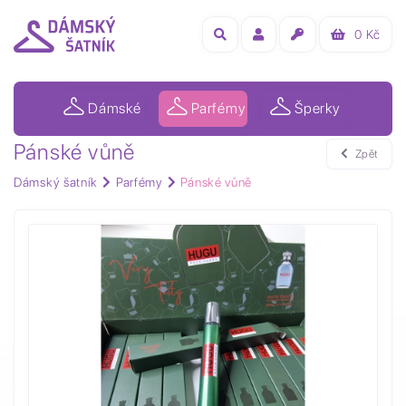
0
Kč
Dámské
Parfémy
Šperky
Pánské vůně
Zpět
Dámský šatník
Parfémy
Pánské vůně