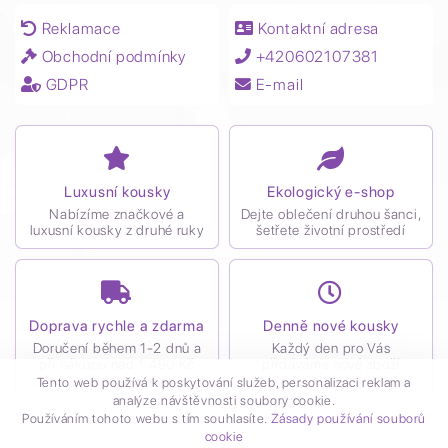
Reklamace
Kontaktní adresa
Obchodní podmínky
+420602107381
GDPR
E-mail
Luxusní kousky
Ekologický e-shop
Nabízíme značkové a
Dejte oblečení druhou šanci,
luxusní kousky z druhé ruky
šetřete životní prostředí
Doprava rychle a zdarma
Denně nové kousky
Doručení během 1-2 dnů a
Každý den pro Vás
při nákupu nad 1 490 Kč
přidáváme nové zboží
zdarma
Tento web používá k poskytování služeb, personalizaci reklam a
analýze návštěvnosti soubory cookie.
Používáním tohoto webu s tím souhlasíte.
Zásady používání souborů
cookie