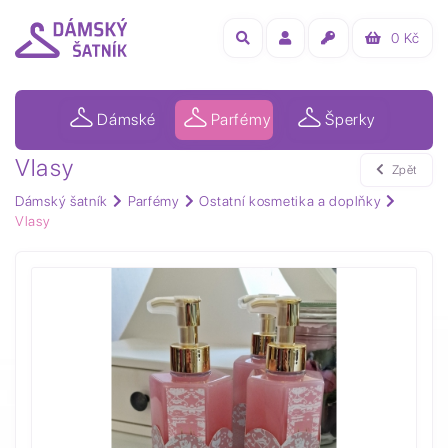
0
Kč
Dámské
Parfémy
Šperky
Vlasy
Zpět
Dámský šatník
Parfémy
Ostatní kosmetika a doplňky
Vlasy