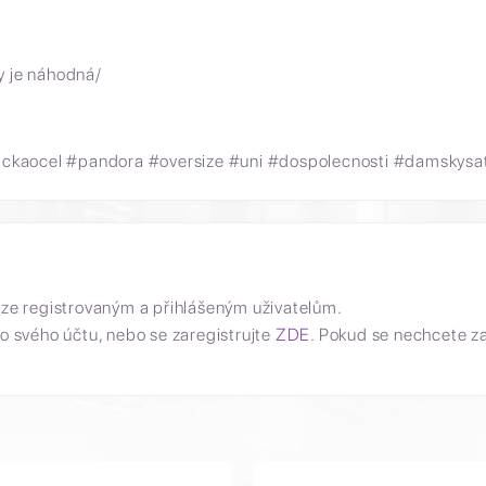
y je náhodná/
kaocel #pandora #oversize #uni #dospolecnosti #damskysatn
uze registrovaným a přihlášeným uživatelům.
o svého účtu, nebo se zaregistrujte
ZDE
. Pokud se nechcete z