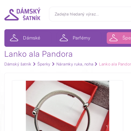
Dámské
Parfémy
Špe
Lanko ala Pandora
Dámský šatník
Šperky
Náramky ruka, noha
Lanko ala Pando