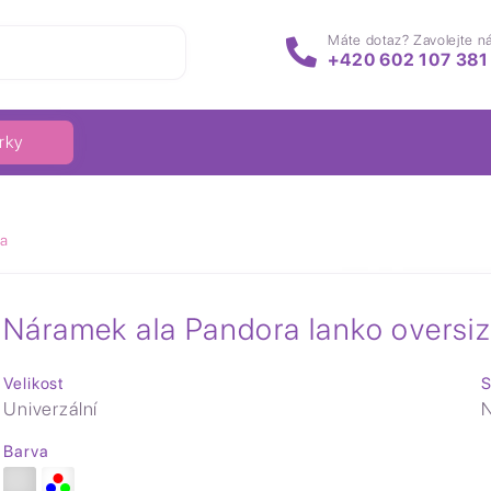
Máte dotaz? Zavolejte n
+420 602 107 381
rky
ra
Náramek ala Pandora lanko oversiz
Velikost
S
Univerzální
N
Barva