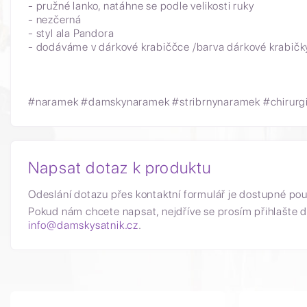
- pružné lanko, natáhne se podle velikosti ruky
- nezčerná
- styl ala Pandora
- dodáváme v dárkové krabiččce /barva dárkové krabičk
#naramek #damskynaramek #stribrnynaramek #chirurgic
Napsat dotaz k produktu
Odeslání dotazu přes kontaktní formulář je dostupné po
Pokud nám chcete napsat, nejdříve se prosím přihlašte d
info@damskysatnik.cz
.