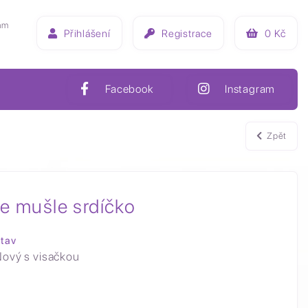
ám
Přihlášení
Registrace
0
Kč
Facebook
Instagram
Zpět
e mušle srdíčko
tav
ový s visačkou