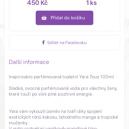
450 Kč
1 ks
Přidat do košíku
Sdílet na Facebooku
Další informace
Inspirováno parfémovaná toaletní Yara Tous 100ml
Sladká, ovocná parfémovaná voda pro všechny ženy,
které touží po vůni plné pozitivní energie.
Yara vám vykouzlí úsměv na tváři díky spojení
exotických tónů kokosu, lahodného manga a tropické
mučenky.
V srdci rozkvétají vanilkově-mandlové tóny