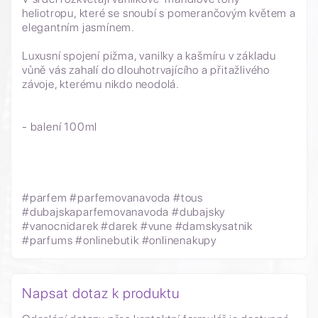
heliotropu, které se snoubí s pomerančovým květem a
elegantním jasmínem.
Luxusní spojení pižma, vanilky a kašmíru v základu
vůně vás zahalí do dlouhotrvajícího a přitažlivého
závoje, kterému nikdo neodolá.
- balení 100ml
#parfem #parfemovanavoda #tous
#dubajskaparfemovanavoda #dubajsky
#vanocnidarek #darek #vune #damskysatnik
#parfums #onlinebutik #onlinenakupy
Napsat dotaz k produktu