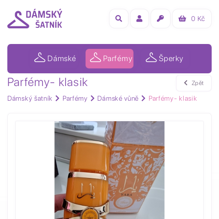
0
Kč
Dámské
Parfémy
Šperky
Parfémy- klasik
Zpět
Dámský šatník
Parfémy
Dámské vůně
Parfémy- klasik