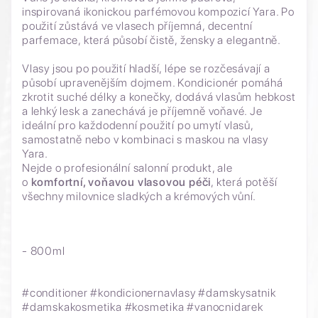
inspirovaná ikonickou parfémovou kompozicí Yara. Po
použití zůstává ve vlasech příjemná, decentní
parfemace, která působí čistě, žensky a elegantně.
Vlasy jsou po použití hladší, lépe se rozčesávají a
působí upravenějším dojmem. Kondicionér pomáhá
zkrotit suché délky a konečky, dodává vlasům hebkost
a lehký lesk a zanechává je příjemně voňavé. Je
ideální pro každodenní použití po umytí vlasů,
samostatně nebo v kombinaci s maskou na vlasy
Yara.
Nejde o profesionální salonní produkt, ale
o
komfortní, voňavou vlasovou péči
, která potěší
všechny milovnice sladkých a krémových vůní.
- 800ml
#conditioner #kondicionernavlasy #damskysatnik
#damskakosmetika #kosmetika #vanocnidarek