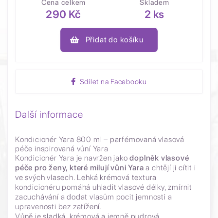
Cena celkem
Skladem
290 Kč
2 ks
Přidat do košíku
Sdílet na Facebooku
Další informace
Kondicionér Yara 800 ml – parfémovaná vlasová
péče inspirovaná vůní Yara
Kondicionér Yara je navržen jako
doplněk vlasové
péče pro ženy, které milují vůni Yara
a chtějí ji cítit i
ve svých vlasech. Lehká krémová textura
kondicionéru pomáhá uhladit vlasové délky, zmírnit
zacuchávání a dodat vlasům pocit jemnosti a
upravenosti bez zatížení.
Vůně je sladká, krémová a jemně pudrová,