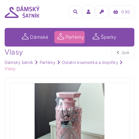
0
Kč
Dámské
Parfémy
Šperky
Vlasy
Zpět
Dámský šatník
Parfémy
Ostatní kosmetika a doplňky
Vlasy