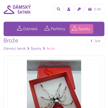
0
Kč
Dámské
Parfémy
Šperky
Brože
Zpět
Dámský šatník
Šperky
Brože