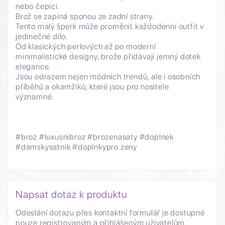
nebo čepici.
Brož se zapíná sponou ze zadní strany.
Tento malý šperk může proměnit každodenní outfit v
jedinečné dílo.
Od klasických perlových až po moderní
minimalistické designy, brože přidávají jemný dotek
elegance.
Jsou odrazem nejen módních trendů, ale i osobních
příběhů a okamžiků, které jsou pro nositele
významné.
#broz #luxusnibroz #brozenasaty #doplnek
#damskysatnik #doplnkypro zeny
Napsat dotaz k produktu
Odeslání dotazu přes kontaktní formulář je dostupné
pouze registrovaným a přihlášeným uživatelům.