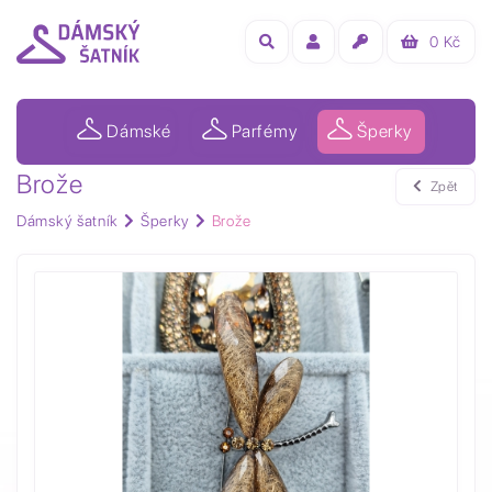
0
Kč
Dámské
Parfémy
Šperky
Brože
Zpět
Dámský šatník
Šperky
Brože