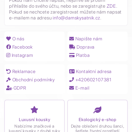
Pokud nám chcete napsat, nejdříve se prosím
přihlašte do svého účtu, nebo se zaregistrujte
ZDE
.
Pokud se nechcete zaregistrovat můžete nám napsat
e-mailem na adresu
info@damskysatnik.cz
.
O nás
Napište nám
Facebook
Doprava
Instagram
Platba
Reklamace
Kontaktní adresa
Obchodní podmínky
+420602107381
GDPR
E-mail
Luxusní kousky
Ekologický e-shop
Nabízíme značkové a
Dejte oblečení druhou šanci,
luxusní kousky z druhé ruky
šetřete životní prostředí