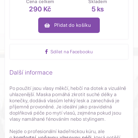
Cena celkem
Skladem
290 Kč
5 ks
Přidat do košíku
Sdílet na Facebooku
Další informace
Po použití jsou vlasy měkčí, hebčí na dotek a vizuálně
uhlazenější. Maska pomáhá zkrotit suché délky a
konečky, dodává vlasům lehký lesk a zanechává je
příjemně provoněné. Je ideální jako pravidelná
doplňková péče po mytí vlasů, zejména pokud jsou
vlasy namáhané fénováním nebo stylingem.
Nejde o profesionální kadeřnickou kúru, ale
o
komfortní, voňavou vlasovou péči
, která potěší