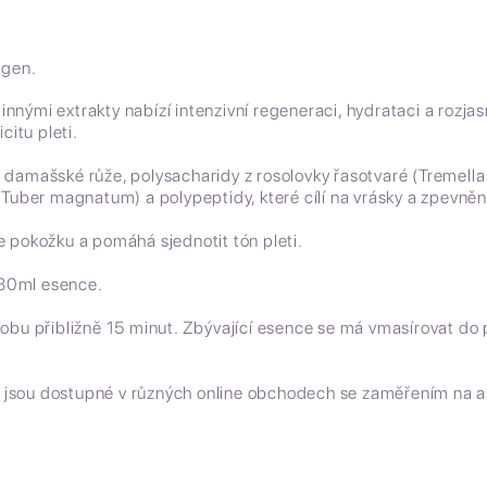
agen.
nnými extrakty nabízí intenzivní regeneraci, hydrataci a rozjasň
citu pleti.
z damašské růže, polysacharidy z rosolovky řasotvaré (Tremella
 (Tuber magnatum) a polypeptidy, které cílí na vrásky a zpevnění
je pokožku a pomáhá sjednotit tón pleti.
 30ml esence.
dobu přibližně 15 minut. Zbývající esence se má vmasírovat do p
y, jsou dostupné v různých online obchodech se zaměřením na 