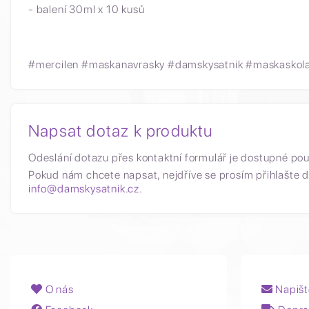
- balení 30ml x 10 kusů
#mercilen #maskanavrasky #damskysatnik #maskasko
Napsat dotaz k produktu
Odeslání dotazu přes kontaktní formulář je dostupné po
Pokud nám chcete napsat, nejdříve se prosím přihlašte d
info@damskysatnik.cz
.
O nás
Napišt