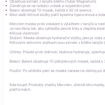
Obsahuje extrakt z lanýže bílého (Tuber Magnatum).
Zaměřuje se na redukci vrásek a rozjasnění pleti.
Balení obsahuje 10 masek, každá s 30 ml esence.
Mezi další klíčové složky patří kyselina hyaluronová a kol
Mercilen maska proti vráskám s výtažkem z lanýžů a rostli
Je navržena tak, aby vyhladila jemné linky a zlepšila elasti
Klíčové vlastnosti
Složení: Maska obsahuje hydratační složky, jako je voda 
Klíčovými aktivními složkami jsou extrakt z bílého lanýže
Účinky: Působí proti stárnutí, hluboce hydratuje, zpevňu
Balení: Balení obsahuje 10 plátýnkových masek, každá s
Použití: Po očištění pleti se maska nanese na obličej po 
Kde koupit Produkty značky Mercilen, včetně této mask
platformách.