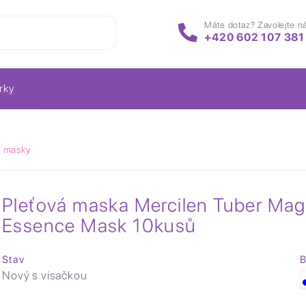
Máte dotaz? Zavolejte n
+420 602 107 381
rky
é masky
Pleťová maska Mercilen Tuber Mag
Essence Mask 10kusů
Stav
B
Nový s visačkou