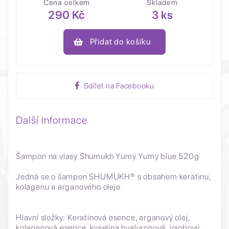
Cena celkem
Skladem
290 Kč
3 ks
Přidat do košíku
Sdílet na Facebooku
Další informace
Šampon na vlasy Shumukh Yumy Yumy blue 520g
Jedná se o šampon SHUMUKH® s obsahem keratinu,
kolagenu a arganového oleje.
Hlavní složky: Keratinová esence, arganový olej,
kolagenová esence, kyselina hyaluronová, jojobový