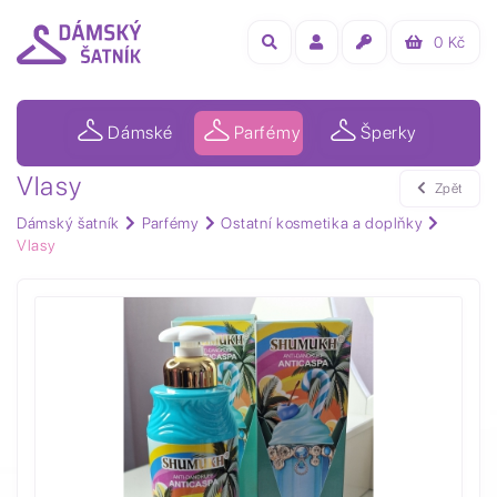
0
Kč
Dámské
Parfémy
Šperky
Vlasy
Zpět
Dámský šatník
Parfémy
Ostatní kosmetika a doplňky
Vlasy