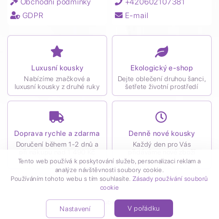
Obchodní podmínky
+420602107381
GDPR
E-mail
Luxusní kousky
Ekologický e-shop
Nabízíme značkové a
Dejte oblečení druhou šanci,
luxusní kousky z druhé ruky
šetřete životní prostředí
Doprava rychle a zdarma
Denně nové kousky
Doručení během 1-2 dnů a
Každý den pro Vás
při nákupu nad 1 490 Kč
přidáváme nové zboží
zdarma
Tento web používá k poskytování služeb, personalizaci reklam a
analýze návštěvnosti soubory cookie.
Používáním tohoto webu s tím souhlasíte.
Zásady používání souborů
cookie
Vytvořil
Kubiro
© 2021
V pořádku
Nastavení