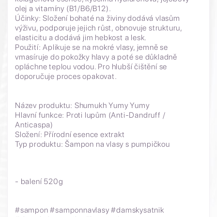
olej a vitamíny (B1/B6/B12).
Účinky: Složení bohaté na živiny dodává vlasům
výživu, podporuje jejich růst, obnovuje strukturu,
elasticitu a dodává jim hebkost a lesk.
Použití: Aplikuje se na mokré vlasy, jemně se
vmasíruje do pokožky hlavy a poté se důkladně
opláchne teplou vodou. Pro hlubší čištění se
doporučuje proces opakovat.
Název produktu: Shumukh Yumy Yumy
Hlavní funkce: Proti lupům (Anti-Dandruff /
Anticaspa)
Složení: Přírodní esence extrakt
Typ produktu: Šampon na vlasy s pumpičkou
- balení 520g
#sampon #samponnavlasy #damskysatnik