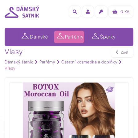
0
Kč
Dámské
Parfémy
Šperky
Vlasy
Zpět
Dámský šatník
Parfémy
Ostatní kosmetika a doplňky
Vlasy