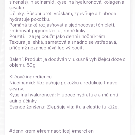
sinensis), niacinamid, kyselina hyaluronová, kolagen a
skvalan.
Účinky: Působí proti vráskám, zpevňuje a hluboce
hydratuje pokožku.
Pomáhá také rozjasňovat a sjednocovat tón pleti,
zmírňovat pigmentaci a jemné linky.
Použití: Lze jej použít jako denní i noční krém.
Textura je lehká, sametová a snadno se vstřebává,
přičemž nezanechává lepivý pocit.
Balení: Produkt je dodáván v luxusně vyhlížející dóze o
objemu 50g
Klíčové ingredience
Niacinamid: Rozjasňuje pokožku a redukuje tmavé
skvrny.
Kyselina hyaluronová: Hluboce hydratuje a má anti-
aging účinky.
Esence ženšenu: Zlepšuje vitalitu a elasticitu kůže.
#dennikrem #kremnaoblicej #mercilen