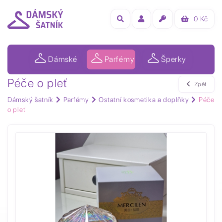
0
Kč
Dámské
Parfémy
Šperky
Péče o pleť
Zpět
Dámský šatník
Parfémy
Ostatní kosmetika a doplňky
Péče
o pleť