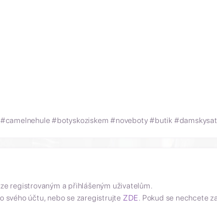
 #camelnehule #botyskoziskem #noveboty #butik #damskysat
uze registrovaným a přihlášeným uživatelům.
o svého účtu, nebo se zaregistrujte
ZDE
. Pokud se nechcete z