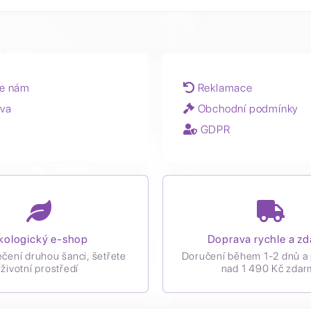
e nám
Reklamace
va
Obchodní podmínky
GDPR
kologický e-shop
Doprava rychle a z
ečení druhou šanci, šetřete
Doručení během 1-2 dnů a 
životní prostředí
nad 1 490 Kč zdar