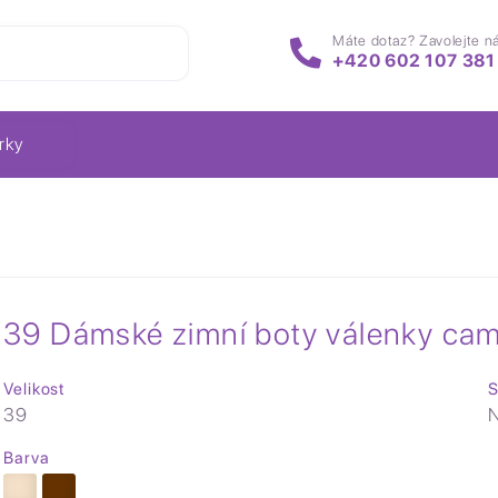
Máte dotaz? Zavolejte n
+420 602 107 381
rky
39 Dámské zimní boty válenky cam
Velikost
S
39
N
Barva