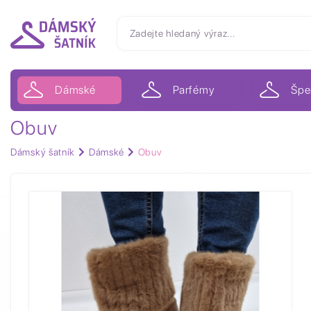
Dámské
Parfémy
Špe
Obuv
Dámský šatník
Dámské
Obuv