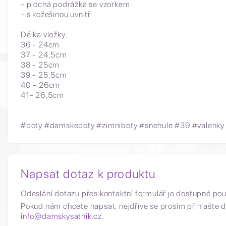
- plochá podrážka se vzorkem
- s kožešinou uvnitř
Délka vložky:
36 - 24cm
37 - 24,5cm
38 - 25cm
39 - 25,5cm
40 - 26cm
41- 26,5cm
#boty #damskeboty #zimniboty #snehule #39 #valenky
Napsat dotaz k produktu
Odeslání dotazu přes kontaktní formulář je dostupné po
Pokud nám chcete napsat, nejdříve se prosím přihlašte d
info@damskysatnik.cz
.