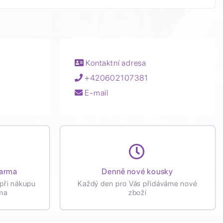
Kontaktní adresa
+420602107381
E-mail
darma
Denně nové kousky
při nákupu
Každý den pro Vás přidáváme nové
ma
zboží