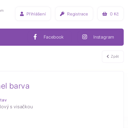
ám
Přihlášení
Registrace
0
Kč
Facebook
Instagram
Zpět
el barva
tav
ový s visačkou