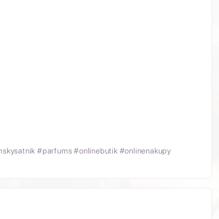
kysatnik #parfums #onlinebutik #onlinenakupy