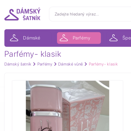
Dámské
Parfémy
Špe
Parfémy- klasik
Dámský šatník
Parfémy
Dámské vůně
Parfémy- klasik