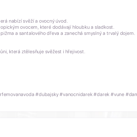
terá nabízí svěží a ovocný úvod.
ropickým ovocem, které dodávají hloubku a sladkost.
y, pižma a santalového dřeva a zanechá smyslný a trvalý dojem.
ůni, která ztělesňuje svěžest i hřejivost.
rfemovanavoda #dubajsky #vanocnidarek #darek #vune #dams