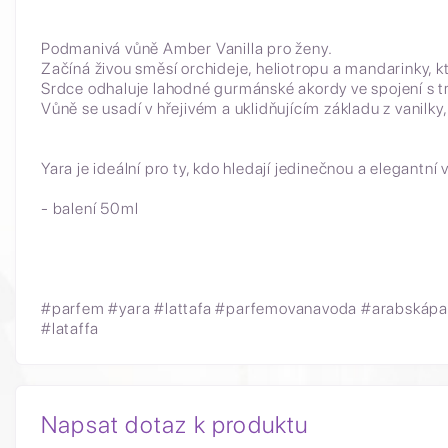
Podmanivá vůně Amber Vanilla pro ženy.
Začíná živou směsí orchideje, heliotropu a mandarinky, k
Srdce odhaluje lahodné gurmánské akordy ve spojení s t
Vůně se usadí v hřejivém a uklidňujícím základu z vanilk
Yara je ideální pro ty, kdo hledají jedinečnou a elegantní v
- balení 50ml
#parfem #yara #lattafa #parfemovanavoda #arabskápa
#lataffa
Napsat dotaz k produktu