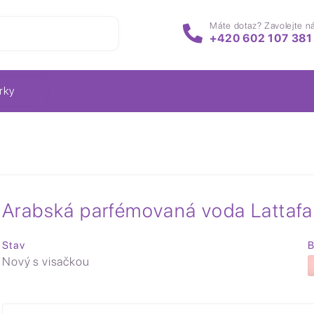
Máte dotaz? Zavolejte n
+420 602 107 381
rky
Arabská parfémovaná voda Lattafa
Stav
B
Nový s visačkou