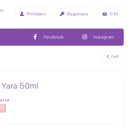
ám
Přihlášení
Registrace
0
Kč
Facebook
Instagram
Zpět
 Yara 50ml
arva