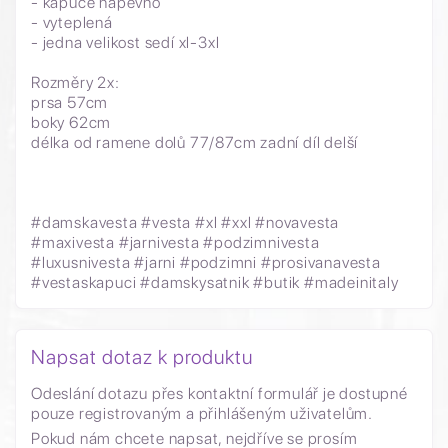
- kapuce napevno
- vyteplená
- jedna velikost sedí xl-3xl
Rozměry 2x:
prsa 57cm
boky 62cm
délka od ramene dolů 77/87cm zadní díl delší
#damskavesta #vesta #xl #xxl #novavesta
#maxivesta #jarnivesta #podzimnivesta
#luxusnivesta #jarni #podzimni #prosivanavesta
#vestaskapuci #damskysatnik #butik #madeinitaly
Napsat dotaz k produktu
Odeslání dotazu přes kontaktní formulář je dostupné
pouze registrovaným a přihlášeným uživatelům.
Pokud nám chcete napsat, nejdříve se prosím