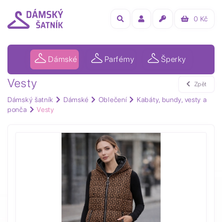
0
Kč
Dámské
Parfémy
Šperky
Vesty
Zpět
Dámský šatník
Dámské
Oblečení
Kabáty, bundy, vesty a
ponča
Vesty