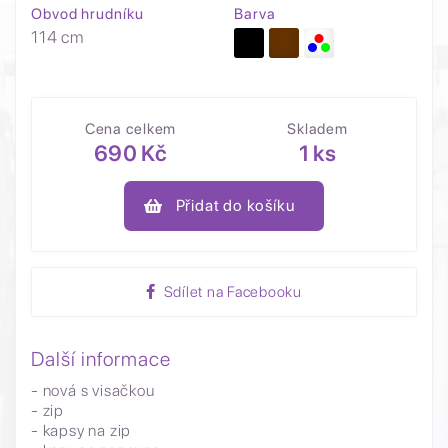
Obvod hrudníku
Barva
114 cm
Cena celkem
Skladem
690 Kč
1 ks
Přidat do košíku
Sdílet na Facebooku
Další informace
- nová s visačkou
- zip
- kapsy na zip