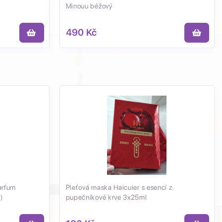
Minouu béžový
490 Kč
arfum
Pleťová maska Haicuier s esencí z
)
pupečníkové krve 3x25ml