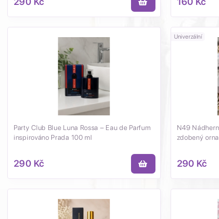
290 Kč
160 Kč
Univerzální
Party Club Blue Luna Rossa – Eau de Parfum
N49 Nádhern
inspirováno Prada 100 ml
zdobený orn
290 Kč
290 Kč