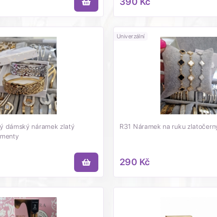
390 Kč
Univerzální
ý dámský náramek zlatý
R31 Náramek na ruku zlatočern
amenty
290 Kč