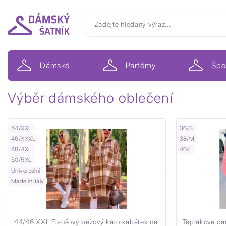
Dámské
Parfémy
Špe
Výběr dámského oblečení
44/XXL
36/S
46/XXXL
38/M
48/4XL
40/L
50/5XL
Univerzální
Made in Italy
44/46 XXL Flaušový béžový káro kabátek na
Teplákové dá