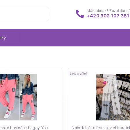
Máte dotaz? Zavolejte n
+420 602 107 381
rky
Univerzální
mské bavlněné baggy You
Náhrdelník a řetízek z chirurgic