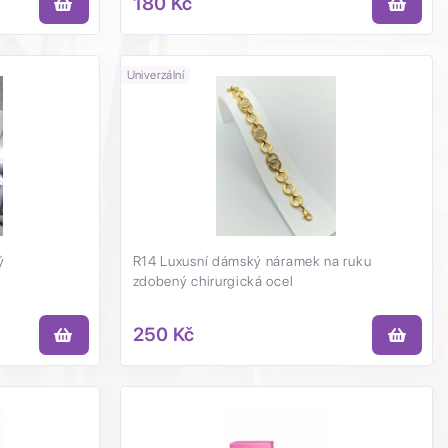
180 Kč
Univerzální
ý
R14 Luxusní dámský náramek na ruku
zdobený chirurgická ocel
250 Kč