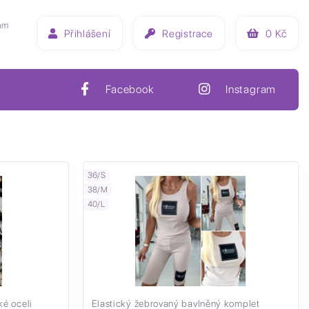
ám
Přihlášení
Registrace
0
Kč
Facebook
Instagram
36/S
38/M
40/L
ké oceli
Elastický žebrovaný bavlněný komplet