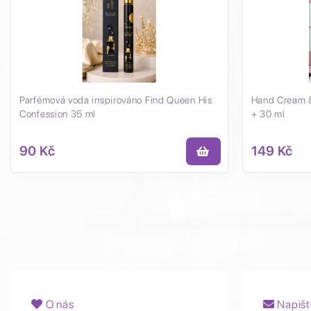
Parfémová voda inspirováno Find Queen His
Hand Cream & 
Confession 35 ml
+ 30 ml
90 Kč
149 Kč
O nás
Napišt