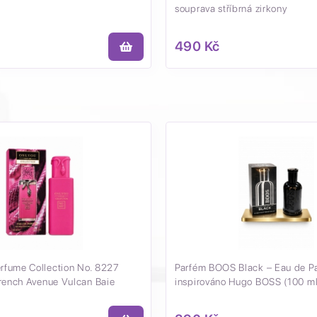
souprava stříbrná zirkony
490 Kč
fume Collection No. 8227
Parfém BOOS Black – Eau de P
French Avenue Vulcan Baie
inspirováno Hugo BOSS (100 ml