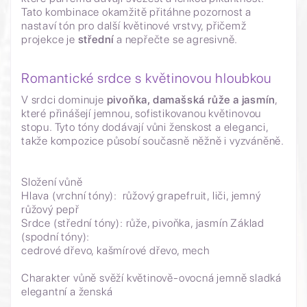
Tato kombinace okamžitě přitáhne pozornost a
nastaví tón pro další květinové vrstvy, přičemž
projekce je
střední
a nepřečte se agresivně.
Romantické srdce s květinovou hloubkou
V srdci dominuje
pivoňka, damašská růže a jasmín
,
které přinášejí jemnou, sofistikovanou květinovou
stopu. Tyto tóny dodávají vůni ženskost a eleganci,
takže kompozice působí současně něžně i vyzváněně.
Složení vůně
Hlava (vrchní tóny): růžový grapefruit, liči, jemný
růžový pepř
Srdce (střední tóny): růže, pivoňka, jasmín Základ
(spodní tóny):
cedrové dřevo, kašmírové dřevo, mech
Charakter vůně svěží květinově-ovocná jemně sladká
elegantní a ženská