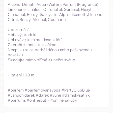
Alcohol Denat., Aqua (Water), Parfum (Fragrance),
Limonene, Linalool, Citronellol, Geraniol, Hexyl
Cinnamal, Benzyl Salicylate, Alpha-Isomethyl Ionone,
Citral, Benzyl Alcohol, Coumarin
Upozornění
Hořlavý produkt.
Uchovávejte mimo dosah dětí.
Zabraňte kontaktu s očima.
Neaplikujte na podrážděnou nebo poškozenou
pokožku.
Skladujte mimo přímé sluneční světlo.
- balení 100 ml
#parfem #parfemovanavoda #PartyClubBlue
#vanocnidarek #darek #vune #damskysatnik
#parfums #onlinebutik #onlinenakupy