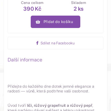
Cena celkem
Skladem
390 Kč
2 ks
Přidat do košíku
Sdílet na Facebooku
Další informace
Přidejte do každého dne dotek jemné elegance a
radosti — vůně, která podtrhne vaši osobnost.
Úvod tvoří
liči, růžový grapefruit a růžový pepř
,
které parfému dávají svěžest a lehkou pikantnost.