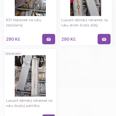
R31 Náramek na ruku
Luxusní dámský náramek na
zlatočerný
ruku strom života zlatý
290 Kč
290 Kč
Univerzální
Luxusní dámský náramek na
ruku dvojitý perlička