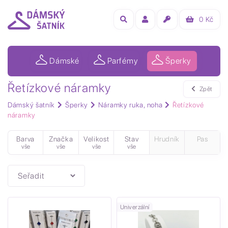
0
Kč
Dámské
Parfémy
Šperky
Řetízkové náramky
Zpět
Dámský šatník
Šperky
Náramky ruka, noha
Řetízkové
náramky
Barva
Značka
Velikost
Stav
Hrudník
Pas
vše
vše
vše
vše
Univerzální