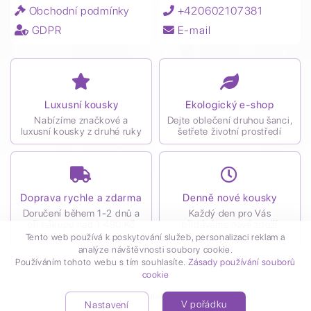
Obchodní podmínky
+420602107381
GDPR
E-mail
Luxusní kousky
Ekologický e-shop
Nabízíme značkové a
Dejte oblečení druhou šanci,
luxusní kousky z druhé ruky
šetřete životní prostředí
Doprava rychle a zdarma
Denně nové kousky
Doručení během 1-2 dnů a
Každý den pro Vás
při nákupu nad 1 490 Kč
přidáváme nové zboží
zdarma
Tento web používá k poskytování služeb, personalizaci reklam a
analýze návštěvnosti soubory cookie.
Používáním tohoto webu s tím souhlasíte.
Zásady používání souborů
cookie
Vytvořil
Kubiro
© 2021
V pořádku
Nastavení