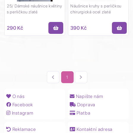
25/ Dámské náušnice květiny
Náušnice kruhy s perličkou
s perličkou zlaté
chirurgická ocel zlaté
290 Kč
390 Kč
1
O nás
Napište nám
Facebook
Doprava
Instagram
Platba
Reklamace
Kontaktní adresa