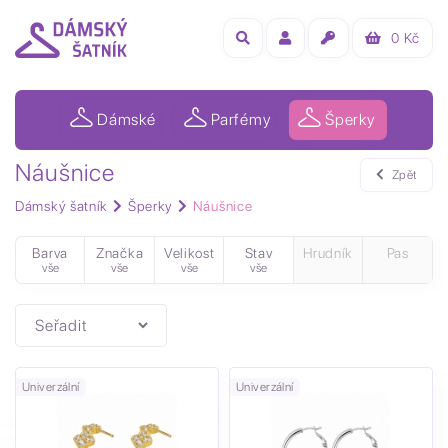
0
Kč
Dámské
Parfémy
Šperky
Náušnice
Zpět
Dámský šatník
Šperky
Náušnice
Barva
Značka
Velikost
Stav
Hrudník
Pas
vše
vše
vše
vše
Univerzální
Univerzální