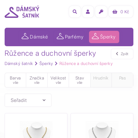
0
Kč
Dámské
Parfémy
Šperky
Růžence a duchovní šperky
Zpět
Dámský šatník
Šperky
Růžence a duchovní šperky
Barva
Značka
Velikost
Stav
Hrudník
Pas
vše
vše
vše
vše