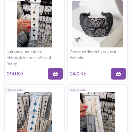
Náramek na ruku z
Černá nádherná krajková
chirurgické oceli číslo 4.
čelenka
černý
290 Kč
240 Kč
Univerzální
Univerzální