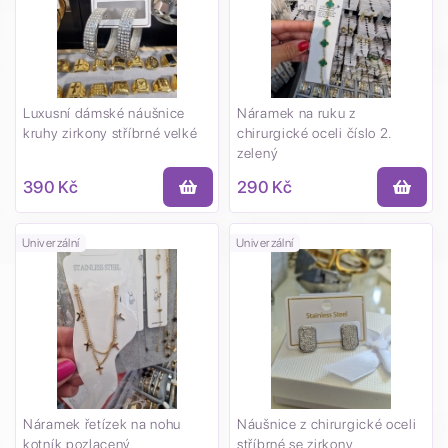
Luxusní dámské náušnice
Náramek na ruku z
kruhy zirkony stříbrné velké
chirurgické oceli číslo 2.
zelený
390 Kč
290 Kč
Univerzální
Univerzální
Náramek řetízek na nohu
Náušnice z chirurgické oceli
kotník pozlacený
stříbrné se zirkony