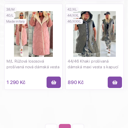
38/M
42/XL
40/L
44/XXL
Made in Italy
46/XXXL
M/L Růžová lososová
44/46 Khaki prošívaná
prošívaná nová dámská vesta
dámská maxi vesta s kapucí
1 290 Kč
890 Kč