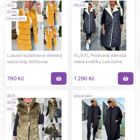
40/L
44/XXL
42/XL
Univerzální
Luxusní kožešinová dámská
XL/XXL Prošívaná dámská
vesta long hořčicová
vesta knoflíky Lea černá
790 Kč
1 290 Kč
36/S
Univerzální
38/M
40/L