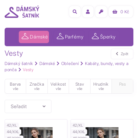
0
Kč
Dámské
Parfémy
Šperky
Vesty
Zpět
Dámský šatník
Dámské
Oblečení
Kabáty, bundy, vesty a
ponča
Vesty
Barva
Značka
Velikost
Stav
Hrudník
Pas
vše
vše
vše
vše
vše
42/XL
42/XL
44/XXL
44/XXL