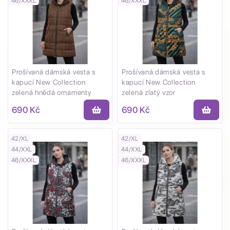
46/XXXL
46/XXXL
Prošívaná dámská vesta s
Prošívaná dámská vesta s
kapucí New Collection
kapucí New Collection
zelená hnědá ornamenty
zelená zlatý vzor
690 Kč
690 Kč
42/XL
42/XL
44/XXL
44/XXL
46/XXXL
46/XXXL