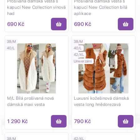
Prošívaná dámská vesta s
Prošívaná dámská vesta s
kapucí New Collection vínová
kapucí New Collection bílá
had
aplikace
690 Kč
690 Kč
38/M
38/M
40/L
40/L
42/XL
Univerzální
M/L Bílá prošívaná nová
Luxusní kožešinová dámská
dámská maxi vesta
vesta long hnědorezavá
1 290 Kč
790 Kč
38/M
42/XL