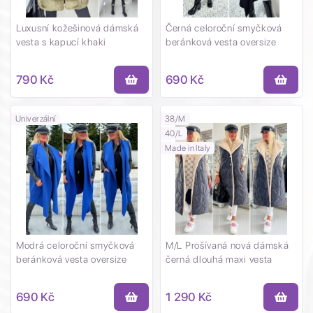
Luxusní kožešinová dámská
Černá celoroční smyčková
vesta s kapucí khaki
beránková vesta oversize
790 Kč
690 Kč
Univerzální
38/M
40/L
Made in Italy
Modrá celoroční smyčková
M/L Prošívaná nová dámská
beránková vesta oversize
černá dlouhá maxi vesta
690 Kč
1 290 Kč