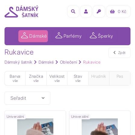
0
Kč
Dámské
Parfémy
Šperky
Rukavice
Zpět
Dámský šatník
Dámské
Oblečení
Rukavice
Barva
Značka
Velikost
Stav
Hrudník
Pas
vše
vše
vše
vše
Univerzální
Univerzální