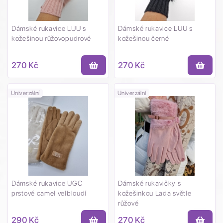
Dámské rukavice LUU s
Dámské rukavice LUU s
kožešinou růžovopudrové
kožešinou černé
270 Kč
270 Kč
Univerzální
Univerzální
Dámské rukavice UGC
Dámské rukavičky s
prstové camel velbloudí
kožešinkou Lada světle
růžové
290 Kč
270 Kč