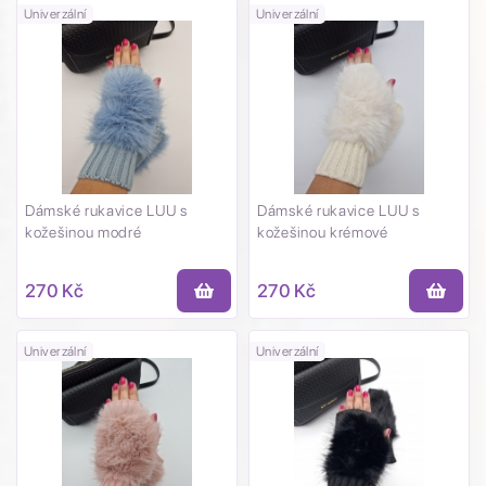
Univerzální
Univerzální
Dámské rukavice LUU s
Dámské rukavice LUU s
kožešinou modré
kožešinou krémové
270 Kč
270 Kč
Univerzální
Univerzální