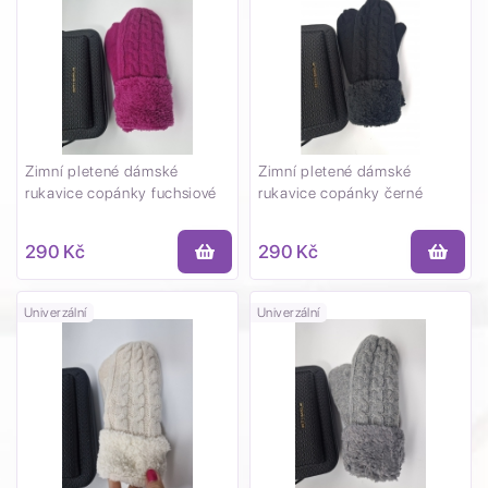
Zimní pletené dámské
Zimní pletené dámské
rukavice copánky fuchsiové
rukavice copánky černé
290 Kč
290 Kč
Univerzální
Univerzální