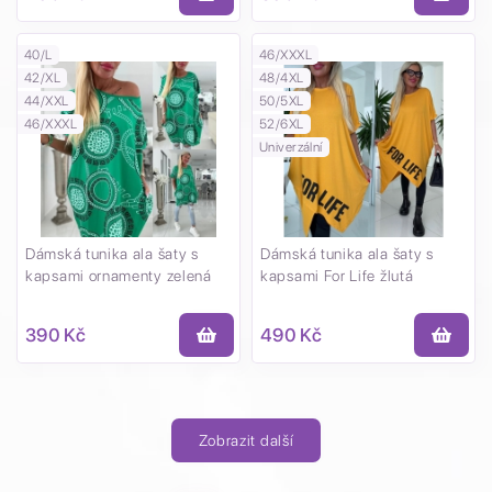
40/L
46/XXXL
42/XL
48/4XL
44/XXL
50/5XL
46/XXXL
52/6XL
Univerzální
Dámská tunika ala šaty s
Dámská tunika ala šaty s
kapsami ornamenty zelená
kapsami For Life žlutá
390 Kč
490 Kč
Zobrazit další