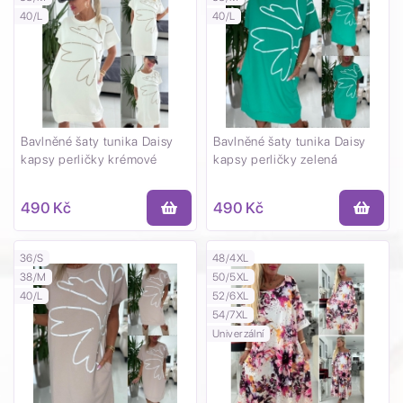
40/L
40/L
Bavlněné šaty tunika Daisy
Bavlněné šaty tunika Daisy
kapsy perličky krémové
kapsy perličky zelená
490 Kč
490 Kč
36/S
48/4XL
38/M
50/5XL
40/L
52/6XL
54/7XL
Univerzální