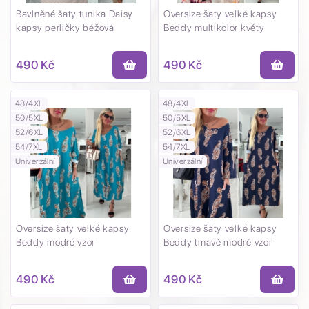
Bavlněné šaty tunika Daisy
Oversize šaty velké kapsy
kapsy perličky béžová
Beddy multikolor květy
490 Kč
490 Kč
48/4XL
48/4XL
50/5XL
50/5XL
52/6XL
52/6XL
54/7XL
54/7XL
Univerzální
Univerzální
Oversize šaty velké kapsy
Oversize šaty velké kapsy
Beddy modré vzor
Beddy tmavě modré vzor
490 Kč
490 Kč