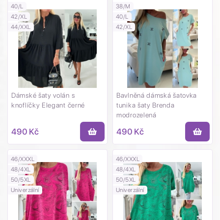
40/L
38/M
42/XL
40/L
44/XXL
42/XL
Dámské šaty volán s
Bavlněná dámská šatovka
knoflíčky Elegant černé
tunika šaty Brenda
modrozelená
490 Kč
490 Kč
46/XXXL
46/XXXL
48/4XL
48/4XL
50/5XL
50/5XL
Univerzální
Univerzální