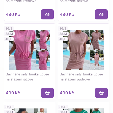
na stažení krémové
na stažení béžové
490 Kč
490 Kč
36/S
36/S
38/M
38/M
40/L
40/L
Bavlněné šaty tunika Lovee
Bavlněné šaty tunika Lovee
na stažení růžové
na stažení pudrové
490 Kč
490 Kč
36/S
36/S
38/M
38/M