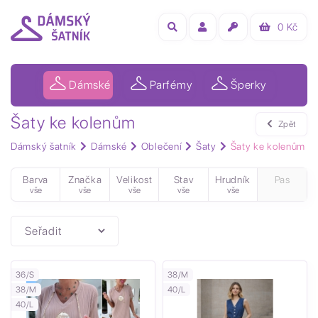
0
Kč
Dámské
Parfémy
Šperky
Šaty ke kolenům
Zpět
Dámský šatník
Dámské
Oblečení
Šaty
Šaty ke kolenům
Barva
Značka
Velikost
Stav
Hrudník
Pas
vše
vše
vše
vše
vše
36/S
38/M
38/M
40/L
40/L