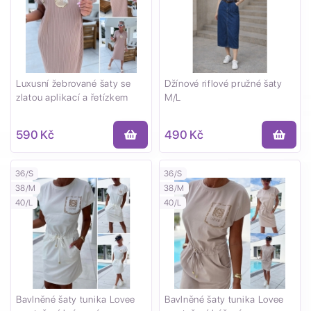
Luxusní žebrované šaty se
Džínové riflové pružné šaty
zlatou aplikací a řetízkem
M/L
590 Kč
490 Kč
36/S
36/S
38/M
38/M
40/L
40/L
Bavlněné šaty tunika Lovee
Bavlněné šaty tunika Lovee