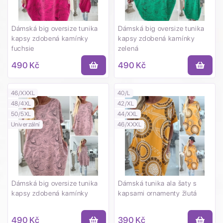
Dámská big oversize tunika
Dámská big oversize tunika
kapsy zdobená kamínky
kapsy zdobená kamínky
fuchsie
zelená
490 Kč
490 Kč
46/XXXL
40/L
48/4XL
42/XL
50/5XL
44/XXL
Univerzální
46/XXXL
Dámská big oversize tunika
Dámská tunika ala šaty s
kapsy zdobená kamínky
kapsami ornamenty žlutá
490 Kč
390 Kč