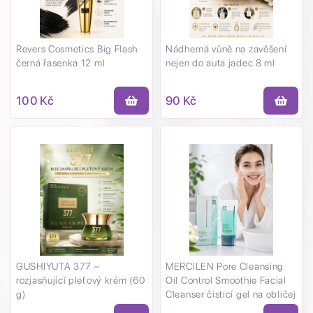
Revers Cosmetics Big Flash
Nádherná vůně na zavěšení
černá řasenka 12 ml
nejen do auta jadec 8 ml
100 Kč
90 Kč
GUSHIYUTA 377 –
MERCILEN Pore Cleansing
rozjasňující pleťový krém (60
Oil Control Smoothie Facial
g)
Cleanser čisticí gel na obličej
150 g