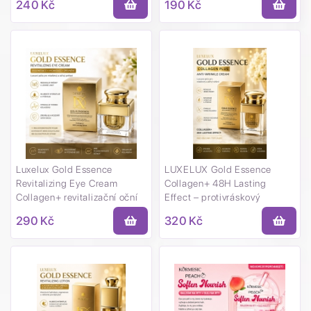
240 Kč
190 Kč
Luxelux Gold Essence
LUXELUX Gold Essence
Revitalizing Eye Cream
Collagen+ 48H Lasting
Collagen+ revitalizační oční
Effect – protivráskový
krém se zlatou esencí 30 g
pleťový krém 50 g
290 Kč
320 Kč