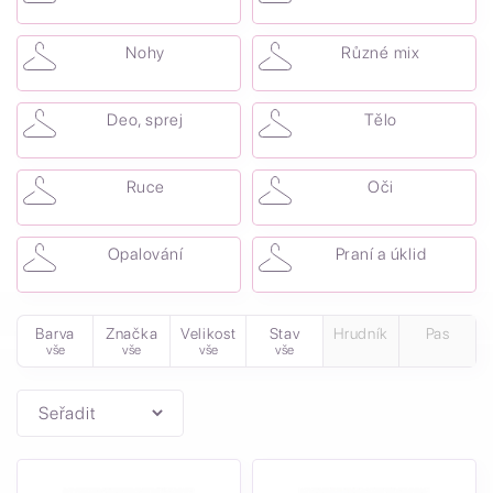
Nohy
Různé mix
Deo, sprej
Tělo
Ruce
Oči
Opalování
Praní a úklid
Barva
Značka
Velikost
Stav
Hrudník
Pas
vše
vše
vše
vše