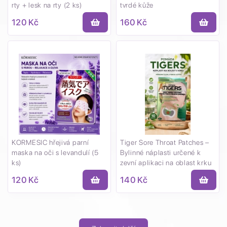
rty + lesk na rty (2 ks)
tvrdé kůže
120 Kč
160 Kč
KORMESIC hřejivá parní
Tiger Sore Throat Patches –
maska na oči s levandulí (5
Bylinné náplasti určené k
ks)
zevní aplikaci na oblast krku
120 Kč
140 Kč