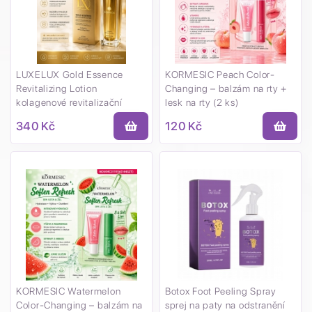
LUXELUX Gold Essence
KORMESIC Peach Color-
Revitalizing Lotion
Changing – balzám na rty +
kolagenové revitalizační
lesk na rty (2 ks)
pleťové mléko 120 ml
340 Kč
120 Kč
KORMESIC Watermelon
Botox Foot Peeling Spray
Color-Changing – balzám na
sprej na paty na odstranění