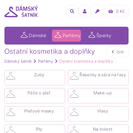
0
Kč
Dámské
Parfémy
Šperky
Ostatní kosmetika a doplňky
Zpět
Dámský šatník
Parfémy
Ostatní kosmetika a doplňky
Zuby
Řasenky a séra na řasy
Péče o pleť
Make-up
Pleťové masky
Vlasy
Rty
Na bolest