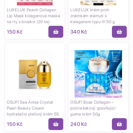
LUXELUX Peach Collagen
LUXELUX krém proti
Lip Mask kolagenová maska ​​
známkám stárnutí s
na rty s broskví (20 ks)
kolagenem typu III 50 g
150 Kč
340 Kč
OSUFI Sea Anise Crystal
OSUFI Bose Collagen –
Pearl Beauty Cream
protivráskový zpevňující
hydratační pleťový krém 55
guma krém 50g
g
150 Kč
240 Kč